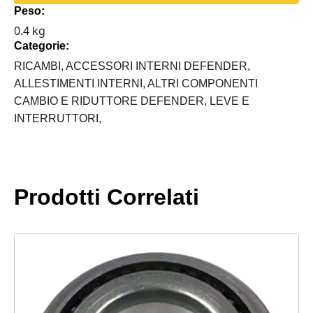
Peso:
FINO
0.4 kg
AL
Categorie:
200
TDI
RICAMBI,
ACCESSORI INTERNI DEFENDER,
ALLUMINIO
ALLESTIMENTI INTERNI,
ALTRI COMPONENTI
quantità
CAMBIO E RIDUTTORE DEFENDER,
LEVE E
INTERRUTTORI,
Prodotti Correlati