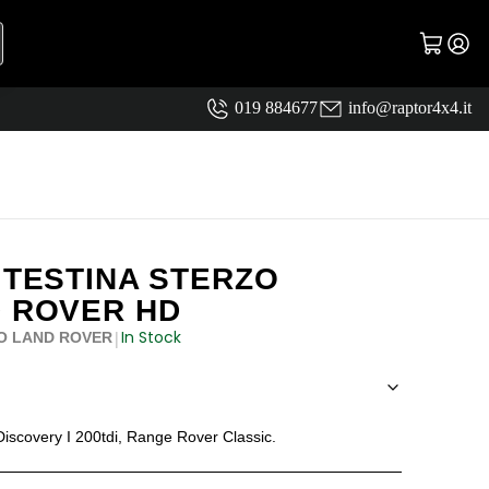
019 884677
info@raptor4x4.it
 TESTINA STERZO
D ROVER HD
In Stock
|
O LAND ROVER
iscovery I 200tdi, Range Rover Classic.