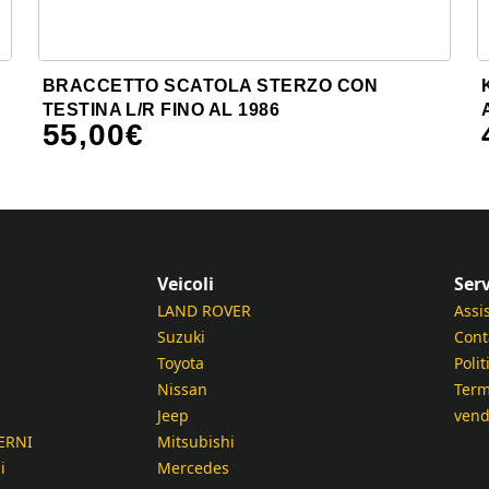
BRACCETTO SCATOLA STERZO CON
TESTINA L/R FINO AL 1986
55,00
€
Veicoli
Serv
LAND ROVER
Assi
Suzuki
Cont
Toyota
Polit
Nissan
Term
Jeep
vend
ERNI
Mitsubishi
i
Mercedes