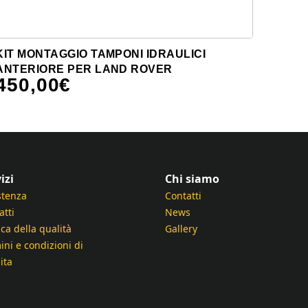
KIT MONTAGGIO TAMPONI IDRAULICI
ANTERIORE PER LAND ROVER
450,00
€
izi
Chi siamo
stenza
Contatti
atti
News
ica della qualità
Gallery
ini e condizioni di
ita