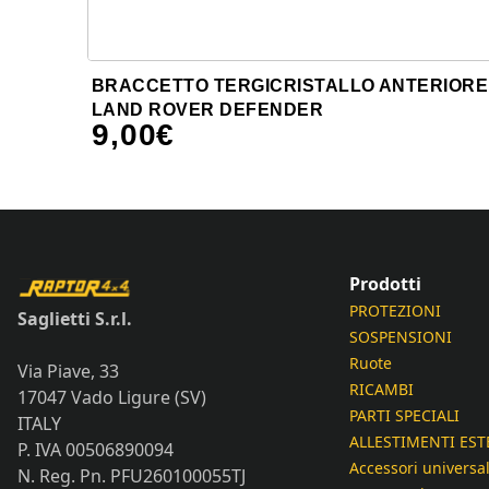
BRACCETTO TERGICRISTALLO ANTERIORE
LAND ROVER DEFENDER
9,00
€
Prodotti
PROTEZIONI
Saglietti S.r.l.
SOSPENSIONI
Ruote
Via Piave, 33
RICAMBI
17047 Vado Ligure (SV)
PARTI SPECIALI
ITALY
ALLESTIMENTI EST
P. IVA 00506890094
Accessori universal
N. Reg. Pn. PFU260100055TJ