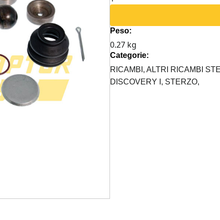
REVISIONE
TESTINA
Peso:
STERZO
0.27 kg
SINISTRA
Categorie:
LAND
ROVER
RICAMBI,
ALTRI RICAMBI S
HD
DISCOVERY I,
STERZO,
quantità