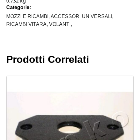
0.732 kg
SUZUKI
Categorie:
VITARA
quantità
MOZZI E RICAMBI,
ACCESSORI UNIVERSALI,
RICAMBI VITARA,
VOLANTI,
Prodotti Correlati