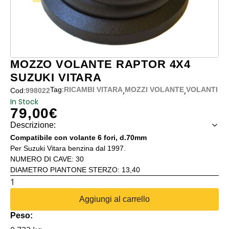
MOZZO VOLANTE RAPTOR 4X4
SUZUKI VITARA
,
,
Tag:
RICAMBI VITARA
MOZZI VOLANTE
VOLANTI
Cod:
998022
In Stock
79,00
€
Descrizione:
Compatibile con volante 6 fori, d.70mm
Per Suzuki Vitara benzina dal 1997.
NUMERO DI CAVE: 30
DIAMETRO PIANTONE STERZO: 13,40
MOZZO
VOLANTE
Aggiungi al carrello
RAPTOR
Peso:
4X4