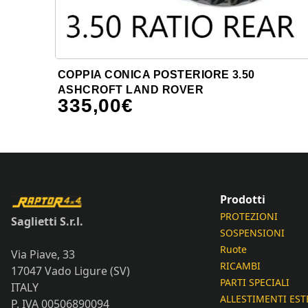
COPPIA CONICA POSTERIORE 3.50
ASHCROFT LAND ROVER
335,00
€
Prodotti
PROTEZIONI
Saglietti S.r.l.
SOSPENSIONI
Ruote
Via Piave, 33
RICAMBI
17047 Vado Ligure (SV)
PARTI SPECIALI
ITALY
ALLESTIMENTI EST
P. IVA 00506890094