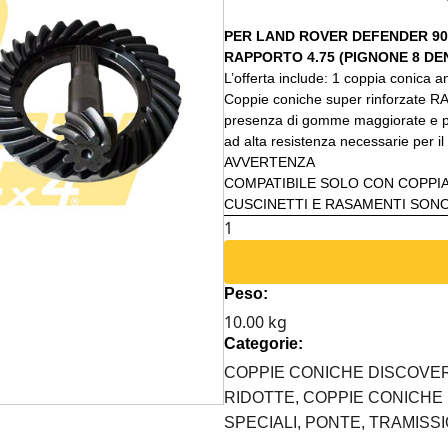
PER LAND ROVER DEFENDER 90, 
RAPPORTO 4.75 (PIGNONE 8 DEN
L’offerta include: 1 coppia conica a
Coppie coniche super rinforzate RAP
presenza di gomme maggiorate e per
ad alta resistenza necessarie per i
AVVERTENZA
COMPATIBILE SOLO CON COPPI
CUSCINETTI E RASAMENTI SON
OFFERTA
COPPIE
CONICHE
Peso:
RAPTOR
10.00 kg
4X4
Categorie:
4.75
LAND
COPPIE CONICHE DISCOVER
ROVER
RIDOTTE,
COPPIE CONICHE
quantità
SPECIALI,
PONTE,
TRAMISSI