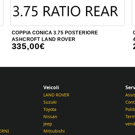
COPPIA CONICA 3.75 POSTERIORE
ASHCROFT LAND ROVER
335,00
€
Veicoli
Serv
LAND ROVER
Assi
Suzuki
Cont
Toyota
Polit
Nissan
Term
Jeep
vend
ERNI
Mitsubishi