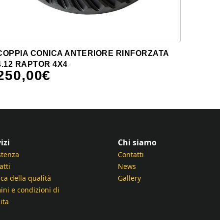
COPPIA CONICA ANTERIORE RINFORZATA
4.12 RAPTOR 4X4
250,00
€
izi
Chi siamo
stenza
Contatti
atti
News
ica della qualità
Gallery
ini e condizioni di
ita