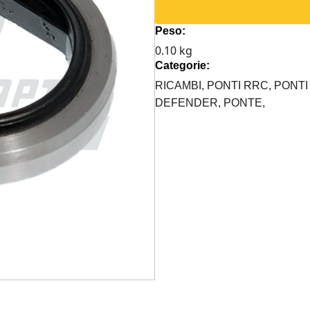
PARAOLIO
PONTE
Peso:
POST
0.10 kg
DEFENDER
Categorie:
quantità
RICAMBI,
PONTI RRC,
PONTI
DEFENDER,
PONTE,