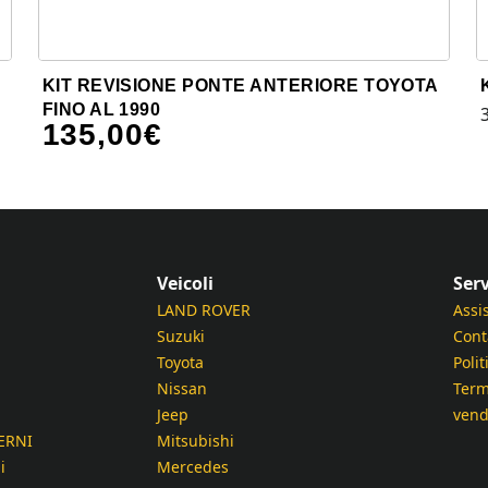
KIT REVISIONE PONTE ANTERIORE TOYOTA
FINO AL 1990
135,00
€
Veicoli
Serv
LAND ROVER
Assi
Suzuki
Cont
Toyota
Polit
Nissan
Term
Jeep
vend
ERNI
Mitsubishi
i
Mercedes