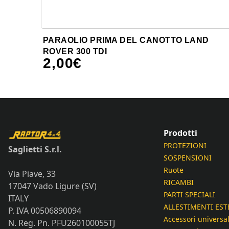
PARAOLIO PRIMA DEL CANOTTO LAND
ROVER 300 TDI
2,00
€
Prodotti
PROTEZIONI
Saglietti S.r.l.
SOSPENSIONI
Ruote
Via Piave, 33
RICAMBI
17047 Vado Ligure (SV)
PARTI SPECIALI
ITALY
ALLESTIMENTI EST
P. IVA 00506890094
Accessori universal
N. Reg. Pn. PFU260100055TJ