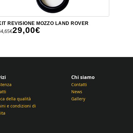
KIT REVISIONE MOZZO LAND ROVER
29,00
€
34,65
€
izi
Chi siamo
stenza
Contatti
atti
News
ica della qualità
Gallery
ini e condizioni di
ita