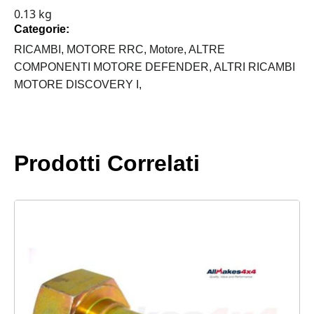
0.13 kg
ROVER
Categorie:
MOTORE
200
RICAMBI,
MOTORE RRC,
Motore,
ALTRE
TDI
COMPONENTI MOTORE DEFENDER,
ALTRI RICAMBI
quantità
MOTORE DISCOVERY I,
Prodotti Correlati