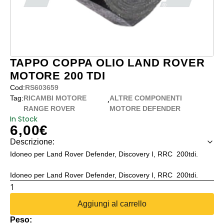
TAPPO COPPA OLIO LAND ROVER
MOTORE 200 TDI
Cod:
RS603659
,
Tag:
RICAMBI MOTORE
ALTRE COMPONENTI
RANGE ROVER
MOTORE DEFENDER
In Stock
6,00
€
Descrizione:
Idoneo per Land Rover Defender, Discovery I, RRC 200tdi.
Idoneo per Land Rover Defender, Discovery I, RRC 200tdi.
TAPPO
COPPA
Aggiungi al carrello
OLIO
Peso:
LAND