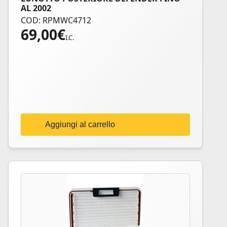
AL 2002
COD: RPMWC4712
69,00
€
I.C.
Aggiungi al carrello