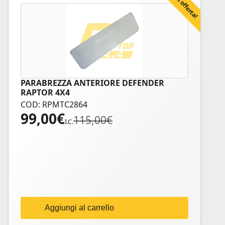
In offerta!
PARABREZZA ANTERIORE DEFENDER
RAPTOR 4X4
COD: RPMTC2864
99,00
€
Il
Il
115,00
€
I.C.
prezzo
prezzo
originale
attuale
era:
è:
115,00€.
99,00€.
Aggiungi al carrello