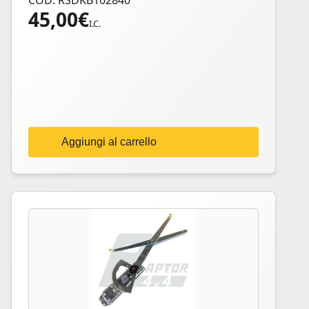
COD: RSDKB102840
45,00
€
I.C.
Aggiungi al carrello