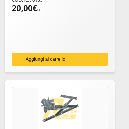
COD: RS78159
20,00
€
I.C.
Aggiungi al carrello