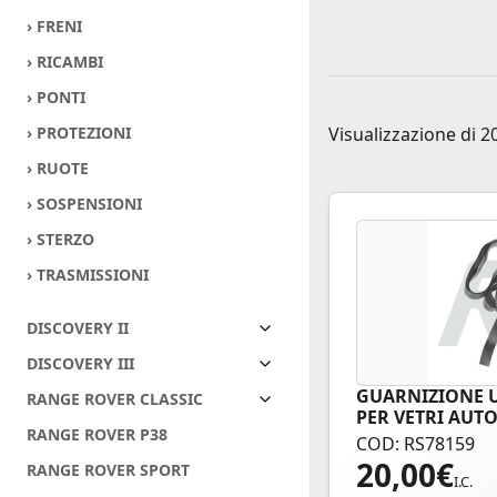
› FRENI
› RICAMBI
› PONTI
› PROTEZIONI
Visualizzazione di 20
› RUOTE
› SOSPENSIONI
› STERZO
› TRASMISSIONI
DISCOVERY II
DISCOVERY III
GUARNIZIONE U
RANGE ROVER CLASSIC
PER VETRI AUT
RANGE ROVER P38
COD: RS78159
20,00
€
RANGE ROVER SPORT
I.C.