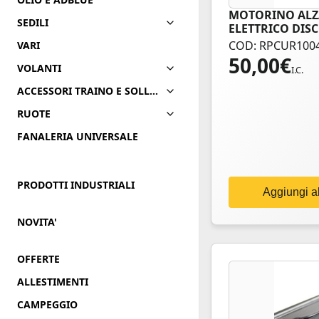
MOTORINO ALZ
SEDILI
ELETTRICO DISCO
LATO SX
COD: RPCUR100
VARI
50,00
€
VOLANTI
I.C.
ACCESSORI TRAINO E SOLLEVAMENTO
RUOTE
FANALERIA UNIVERSALE
PRODOTTI INDUSTRIALI
Aggiungi al
NOVITA'
OFFERTE
ALLESTIMENTI
CAMPEGGIO