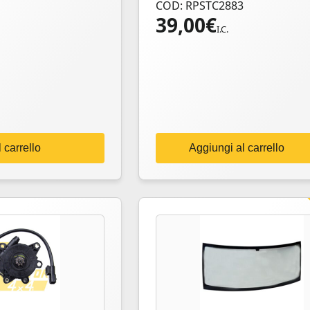
COD: RPSTC2883
39,00
€
I.C.
 carrello
Aggiungi al carrello