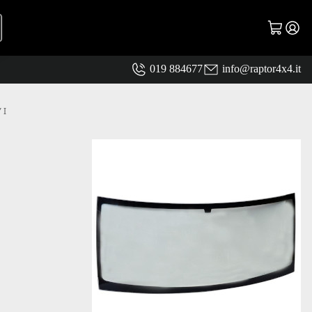
019 884677
info@raptor4x4.it
 I