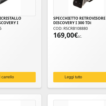
ICRISTALLO
SPECCHIETTO RETROVISORE
SCOVERY I
DISCOVERY I 300 TDi
6
COD: RSCRB108880
169,00
€
I.C.
 carrello
Leggi tutto