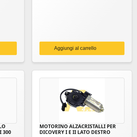
Aggiungi al carrello
LO
MOTORINO ALZACRISTALLI PER
I 300
DICOVERY I E II LATO DESTRO