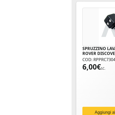
SPRUZZINO LAV
ROVER DISCOVE
COD: RPPRC730
6,00
€
I.C.
Aggiungi al