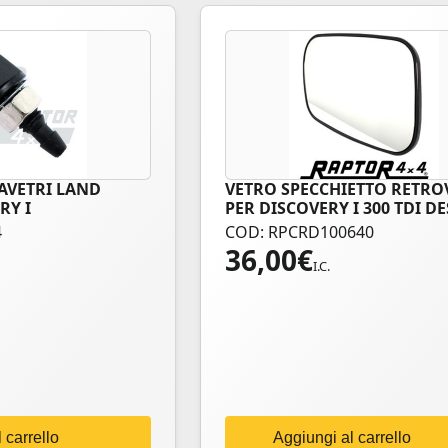
AVETRI LAND
VETRO SPECCHIETTO RETRO
RY I
PER DISCOVERY I 300 TDI D
4
COD: RPCRD100640
36,00
€
I.C.
 carrello
Aggiungi al carrello