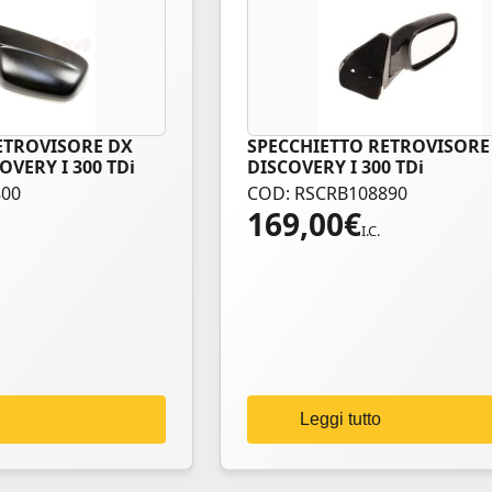
ETROVISORE DX
SPECCHIETTO RETROVISORE
OVERY I 300 TDi
DISCOVERY I 300 TDi
800
COD: RSCRB108890
169,00
€
I.C.
Leggi tutto