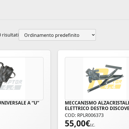
 risultati
NIVERSALE A “U”
MECCANISMO ALZACRISTAL
O
ELETTRICO DESTRO DISCOVE
TDi – Td5
COD: RPLR006373
55,00
€
I.C.