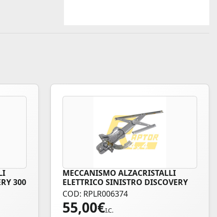
LI
MECCANISMO ALZACRISTALLI
RY 300
ELETTRICO SINISTRO DISCOVERY
300 TDI – TD5
COD: RPLR006374
55,00
€
I.C.