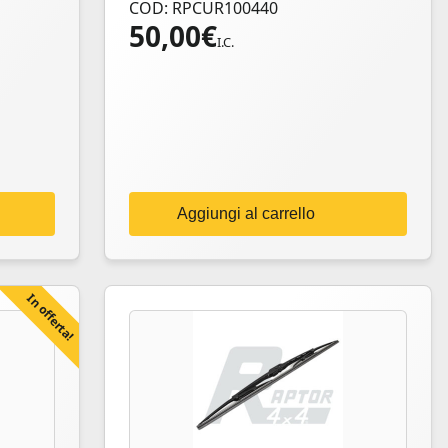
COD: RPCUR100440
50,00
€
I.C.
Aggiungi al carrello
In offerta!