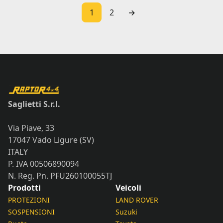
1
2
→
Saglietti S.r.l.
Via Piave, 33
17047 Vado Ligure (SV)
ITALY
P. IVA 00506890094
N. Reg. Pn. PFU260100055TJ
Prodotti
Veicoli
PROTEZIONI
LAND ROVER
SOSPENSIONI
Suzuki