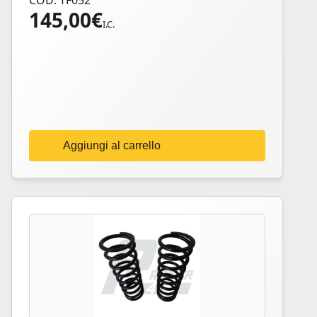
COD: TF052
145,00
€
I.C.
Aggiungi al carrello