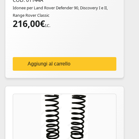
COD: 01144A
Idonee per Land Rover Defender 90, Discovery I e II,
Range Rover Classic
216,00
€
I.C.
Aggiungi al carrello