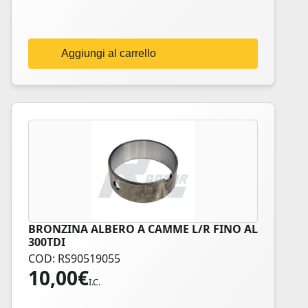
Aggiungi al carrello
BRONZINA ALBERO A CAMME L/R FINO AL
300TDI
COD: RS90519055
10,00
€
I.C.