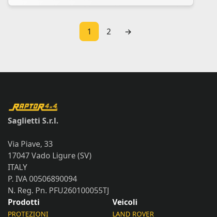
1
2
→
Saglietti S.r.l.
Via Piave, 33
17047 Vado Ligure (SV)
ITALY
P. IVA 00506890094
N. Reg. Pn. PFU260100055TJ
Prodotti
Veicoli
PROTEZIONI
LAND ROVER