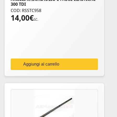
300 TDI
COD: RSSTC958
14,00
€
I.C.
Aggiungi al carrello