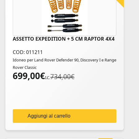
ASSETTO EXPEDITION + 5 CM RAPTOR 4X4
COD: 011211
Idoneo per Land Rover Defender 90, Discovery I e Range
Rover Classic
699,00
€
Il
Il
734,00
€
I.C.
prezzo
prezzo
originale
attuale
era:
è:
734,00€.
699,00€.
Aggiungi al carrello