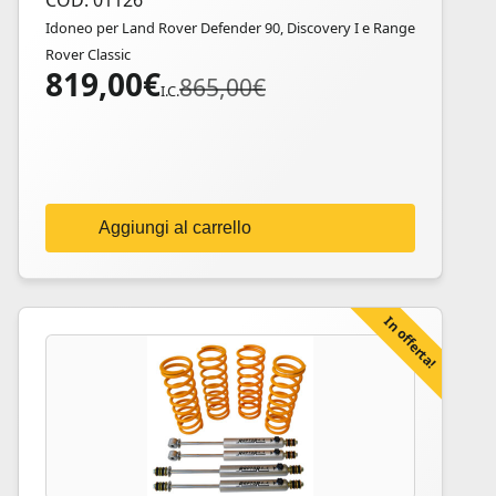
COD: 01126
Idoneo per Land Rover Defender 90, Discovery I e Range
Rover Classic
819,00
€
Il
Il
865,00
€
I.C.
prezzo
prezzo
originale
attuale
era:
è:
865,00€.
819,00€.
Aggiungi al carrello
In offerta!