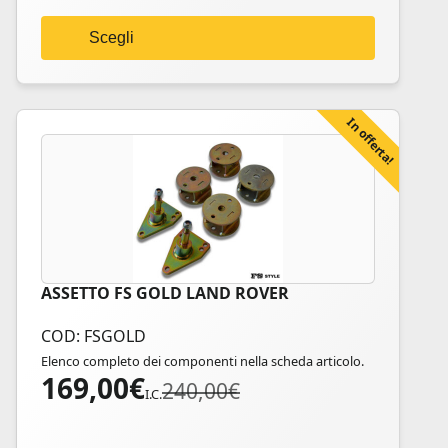
scelte
a
nella
Scegli
539,00€
pagina
del
prodotto
In offerta!
ASSETTO FS GOLD LAND ROVER
COD: FSGOLD
Elenco completo dei componenti nella scheda articolo.
169,00
€
Il
Il
240,00
€
I.C.
prezzo
prezzo
originale
attuale