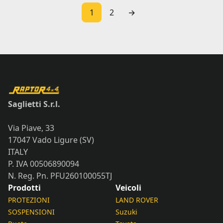
1
2
→
Saglietti S.r.l.
Via Piave, 33
17047 Vado Ligure (SV)
ITALY
P. IVA 00506890094
N. Reg. Pn. PFU260100055TJ
Prodotti
Veicoli
PROTEZIONI
LAND ROVER
SOSPENSIONI
Suzuki