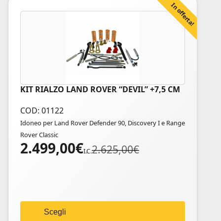
In offerta!
KIT RIALZO LAND ROVER “DEVIL” +7,5 CM
Questo
prodotto
COD: 01122
ha
Idoneo per Land Rover Defender 90, Discovery I e Range
più
Rover Classic
varianti.
2.499,00
€
Il
Il
2.625,00
€
Le
I.C.
prezzo
prezzo
opzioni
originale
attuale
possono
era:
è:
essere
2.625,00€.
2.499,00€.
scelte
nella
Scegli
pagina