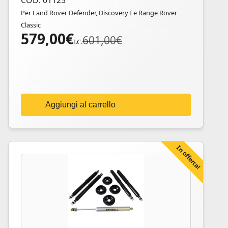
COD: 01125
Per Land Rover Defender, Discovery I e Range Rover
Classic
579,00
€
Il
Il
601,00
€
I.C.
prezzo
prezzo
originale
attuale
era:
è:
601,00€.
579,00€.
Aggiungi al carrello
In offerta!