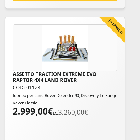
del
prodotto
In offerta!
ASSETTO TRACTION EXTREME EVO
Questo
RAPTOR 4X4 LAND ROVER
prodotto
COD: 01123
ha
Idoneo per Land Rover Defender 90, Discovery I e Range
più
Rover Classic
varianti.
2.999,00
€
Il
Il
3.260,00
€
Le
I.C.
prezzo
prezzo
opzioni
originale
attuale
possono
era:
è:
essere
3.260,00€.
2.999,00€.