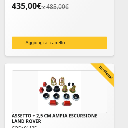
435,00
€
Il
Il
485,00
€
I.C.
prezzo
prezzo
originale
attuale
era:
è:
485,00€.
435,00€.
Aggiungi al carrello
In offerta!
ASSETTO + 2,5 CM AMPIA ESCURSIONE
LAND ROVER