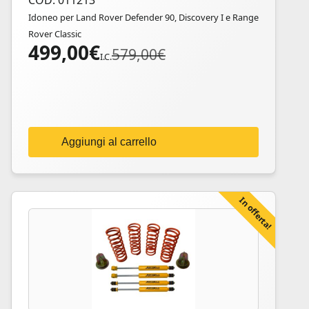
COD: 011213
Idoneo per Land Rover Defender 90, Discovery I e Range
Rover Classic
499,00
€
Il
Il
579,00
€
I.C.
prezzo
prezzo
originale
attuale
era:
è:
579,00€.
499,00€.
Aggiungi al carrello
In offerta!