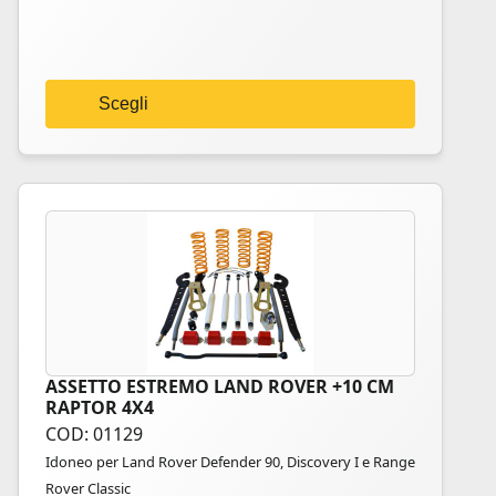
possono
essere
scelte
nella
Scegli
pagina
del
prodotto
ASSETTO ESTREMO LAND ROVER +10 CM
Questo
RAPTOR 4X4
prodotto
COD: 01129
ha
Idoneo per Land Rover Defender 90, Discovery I e Range
più
Rover Classic
varianti.