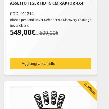
ASSETTO TIGER HD +5 CM RAPTOR 4X4
COD: 011214
Idoneo per Land Rover Defender 90, Discovery I e Range
Rover Classic
549,00
€
Il
Il
609,00
€
I.C.
prezzo
prezzo
originale
attuale
era:
è:
609,00€.
549,00€.
Aggiungi al carrello
In offerta!