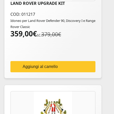
LAND ROVER UPGRADE KIT
COD: 011217
Idoneo per Land Rover Defender 90, Discovery I e Range
Rover Classic
359,00
€
Il
Il
379,00
€
I.C.
prezzo
prezzo
originale
attuale
era:
è:
379,00€.
359,00€.
Aggiungi al carrello