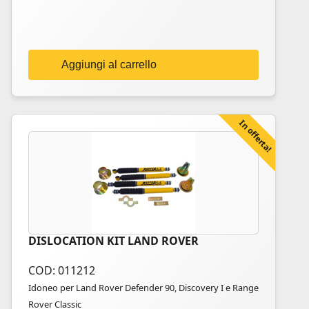
era:
è:
240,00€.
169,00€.
Aggiungi al carrello
In offerta!
DISLOCATION KIT LAND ROVER
COD: 011212
Idoneo per Land Rover Defender 90, Discovery I e Range
Rover Classic