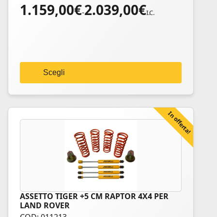
1.159,00
€
2.039,00
€
Fascia
Le
-
I.C.
di
opzioni
prezzo:
possono
da
essere
1.159,00€
scelte
a
nella
Scegli
2.039,00€
pagina
del
prodotto
In offerta!
ASSETTO TIGER +5 CM RAPTOR 4X4 PER
LAND ROVER