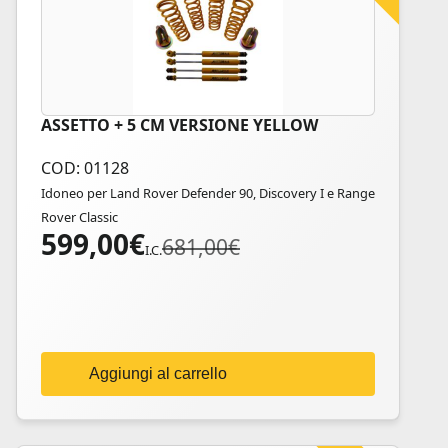
ASSETTO + 5 CM VERSIONE YELLOW
COD: 01128
Idoneo per Land Rover Defender 90, Discovery I e Range
Rover Classic
599,00
€
Il
Il
681,00
€
I.C.
prezzo
prezzo
originale
attuale
era:
è:
681,00€.
599,00€.
Aggiungi al carrello