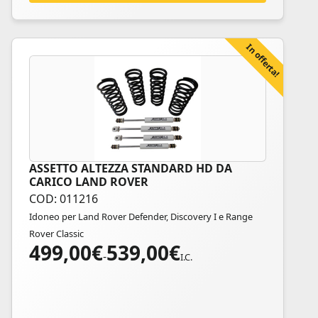
In offerta!
ASSETTO ALTEZZA STANDARD HD DA
Questo
CARICO LAND ROVER
prodotto
COD: 011216
ha
Idoneo per Land Rover Defender, Discovery I e Range
più
Rover Classic
varianti.
499,00
€
539,00
€
Fascia
Le
-
I.C.
di
opzioni
prezzo:
possono
da
essere
499,00€