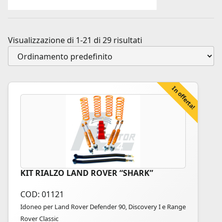
Visualizzazione di 1-21 di 29 risultati
In offerta!
KIT RIALZO LAND ROVER “SHARK”
Questo
prodotto
COD: 01121
ha
Idoneo per Land Rover Defender 90, Discovery I e Range
più
Rover Classic
varianti.