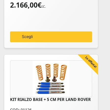
2.166,00
€
Le
I.C.
opzioni
possono
essere
scelte
nella
Scegli
pagina
del
prodotto
In offerta!
KIT RIALZO BASE + 5 CM PER LAND ROVER