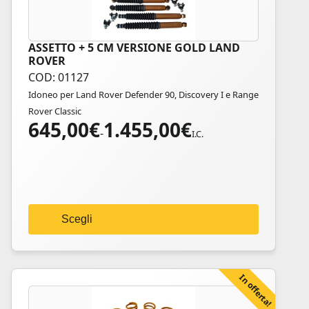
ASSETTO + 5 CM VERSIONE GOLD LAND
Questo
ROVER
prodotto
COD: 01127
ha
Idoneo per Land Rover Defender 90, Discovery I e Range
più
Rover Classic
varianti.
645,00
€
1.455,00
€
Fascia
Le
-
I.C.
di
opzioni
prezzo:
possono
da
essere
645,00€
scelte
a
nella
Scegli
1.455,00€
pagina
del
prodotto
In offerta!