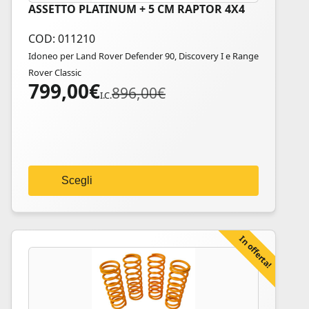
ASSETTO PLATINUM + 5 CM RAPTOR 4X4
Questo
prodotto
COD: 011210
ha
Idoneo per Land Rover Defender 90, Discovery I e Range
più
Rover Classic
varianti.
799,00
€
Il
Il
896,00
€
Le
I.C.
prezzo
prezzo
opzioni
originale
attuale
possono
era:
è:
essere
896,00€.
799,00€.
scelte
nella
Scegli
pagina
del
prodotto
In offerta!