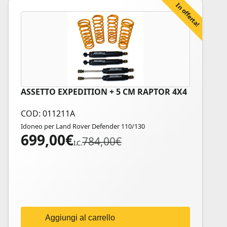
In offerta!
ASSETTO EXPEDITION + 5 CM RAPTOR 4X4
COD: 011211A
Idoneo per Land Rover Defender 110/130
699,00
€
Il
Il
784,00
€
I.C.
prezzo
prezzo
originale
attuale
era:
è:
784,00€.
699,00€.
Aggiungi al carrello