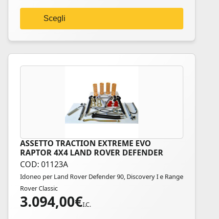
scelte
nella
Scegli
pagina
del
prodotto
ASSETTO TRACTION EXTREME EVO
Questo
RAPTOR 4X4 LAND ROVER DEFENDER
prodotto
110/130
COD: 01123A
ha
Idoneo per Land Rover Defender 90, Discovery I e Range
più
Rover Classic
varianti.
3.094,00
€
Le
I.C.
opzioni