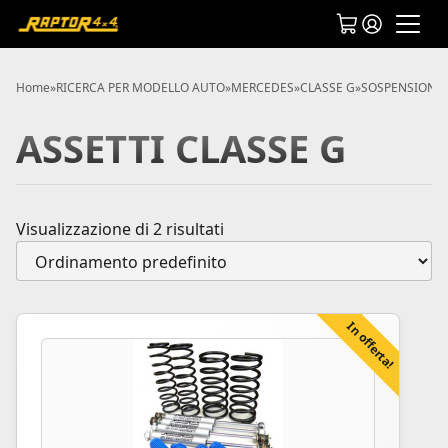
Home
»
RICERCA PER MODELLO AUTO
»
MERCEDES
»
CLASSE G
»
SOSPENSIONI 
ASSETTI CLASSE G
Visualizzazione di 2 risultati
In offerta!