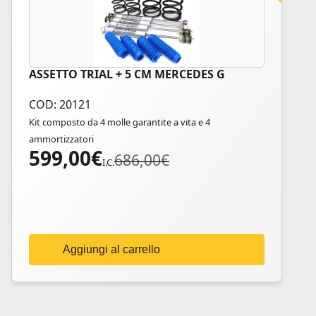
ASSETTO TRIAL + 5 CM MERCEDES G
COD: 20121
Kit composto da 4 molle garantite a vita e 4
ammortizzatori
599,00
€
Il
Il
686,00
€
I.C.
prezzo
prezzo
originale
attuale
era:
è:
686,00€.
599,00€.
Aggiungi al carrello