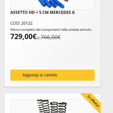
ASSETTO HD + 5 CM MERCEDES G
COD: 20122
Elenco completo dei componenti nella scheda articolo.
729,00
€
Il
Il
766,00
€
I.C.
prezzo
prezzo
originale
attuale
era:
è:
766,00€.
729,00€.
Aggiungi al carrello
In offerta!