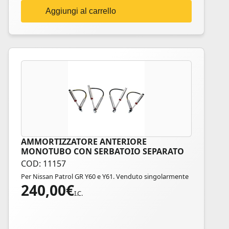
Aggiungi al carrello
AMMORTIZZATORE ANTERIORE
MONOTUBO CON SERBATOIO SEPARATO
NISSAN
COD: 11157
Per Nissan Patrol GR Y60 e Y61. Venduto singolarmente
240,00
€
I.C.