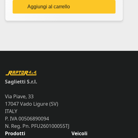
Aggiungi al carrello
Saglietti S.r.l.
Via Piave, 33
17047 Vado Ligure (SV)
ITALY
P. IVA 00506890094
N. Reg. Pn. PFU260100055TJ
Prodotti
Veicoli