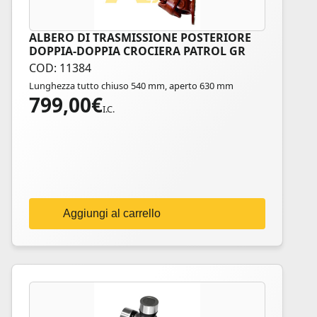
ALBERO DI TRASMISSIONE POSTERIORE
DOPPIA-DOPPIA CROCIERA PATROL GR
Y61
COD: 11384
Lunghezza tutto chiuso 540 mm, aperto 630 mm
799,00
€
I.C.
Aggiungi al carrello