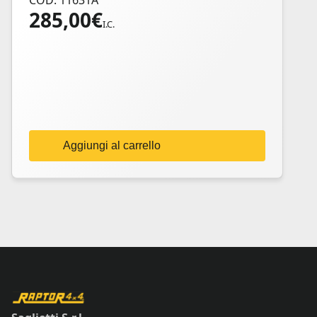
COD: 11631A
285,00
€
I.C.
Aggiungi al carrello