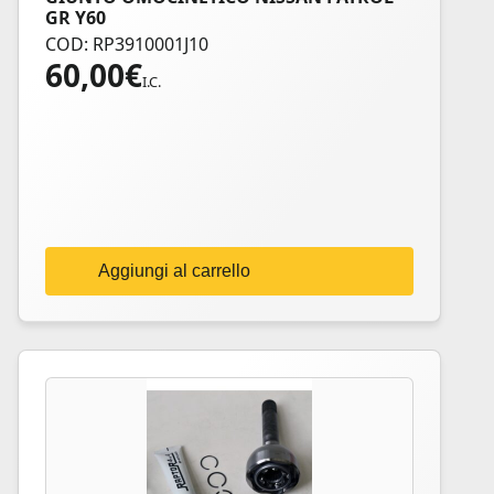
GR Y60
COD: RP3910001J10
60,00
€
I.C.
Aggiungi al carrello