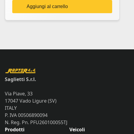
Aggiungi al carrello
Saglietti S.r.l.
Via Piave, 33
17047 Vado Ligure (SV)
ITALY
P. IVA 00506890094
N. Reg. Pn. PFU260100055TJ
Prodotti
Veicoli