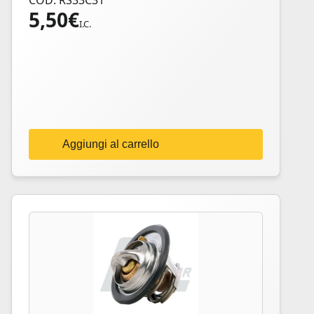
COD: RS33C31
5,50
€
I.C.
Aggiungi al carrello