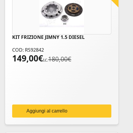
KIT FRIZIONE JIMNY 1.5 DIESEL
COD: RS92842
149,00
€
Il
Il
180,00
€
I.C.
prezzo
prezzo
originale
attuale
era:
è:
180,00€.
149,00€.
Aggiungi al carrello