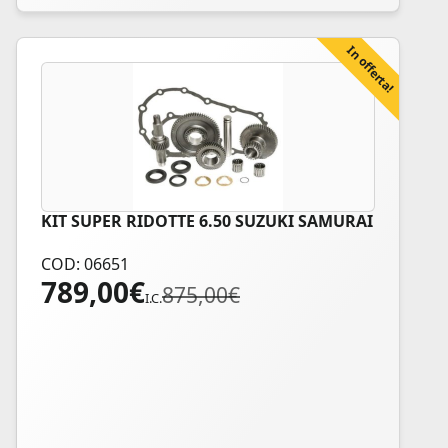
In offerta!
KIT SUPER RIDOTTE 6.50 SUZUKI SAMURAI
COD: 06651
789,00
€
Il
Il
875,00
€
I.C.
prezzo
prezzo
originale
attuale
era:
è:
875,00€.
789,00€.