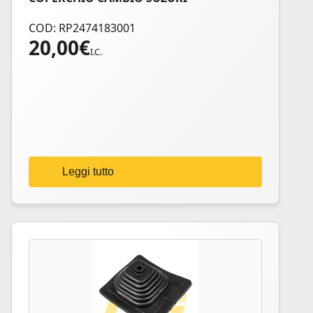
COD: RP2474183001
20,00
€
I.C.
Leggi tutto