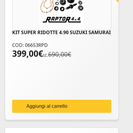
KIT SUPER RIDOTTE 4.90 SUZUKI SAMURAI
COD: 06653RPD
399,00
€
Il
Il
690,00
€
I.C.
prezzo
prezzo
originale
attuale
era:
è:
690,00€.
399,00€.
Aggiungi al carrello