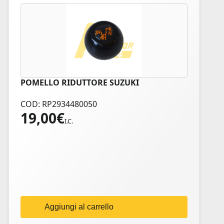
POMELLO RIDUTTORE SUZUKI
COD: RP2934480050
19,00
€
I.C.
Aggiungi al carrello