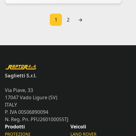
1
2
→
Saglietti S.r.l.
Via Piave, 33
17047 Vado Ligure (SV)
ITALY
P. IVA 00506890094
N. Reg. Pn. PFU260100055TJ
Prodotti
Veicoli
PROTEZIONI
LAND ROVER