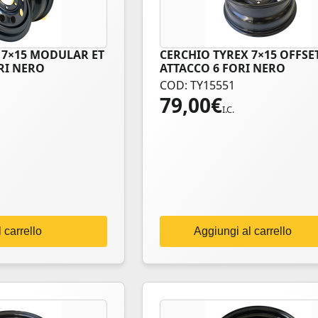
 7×15 MODULAR ET
CERCHIO TYREX 7×15 OFFSET
RI NERO
ATTACCO 6 FORI NERO
COD: TY15551
79,00
€
I.C.
 carrello
Aggiungi al carrello