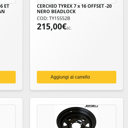
6 ET
CERCHIO TYREX 7 x 16 OFFSET -20
AN
NERO BEADLOCK
COD: TY15552B
215,00
€
I.C.
Aggiungi al carrello