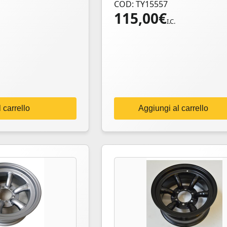
COD: TY15557
115,00
€
I.C.
 carrello
Aggiungi al carrello