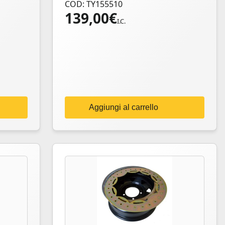
COD: TY155510
139,00
€
I.C.
Aggiungi al carrello