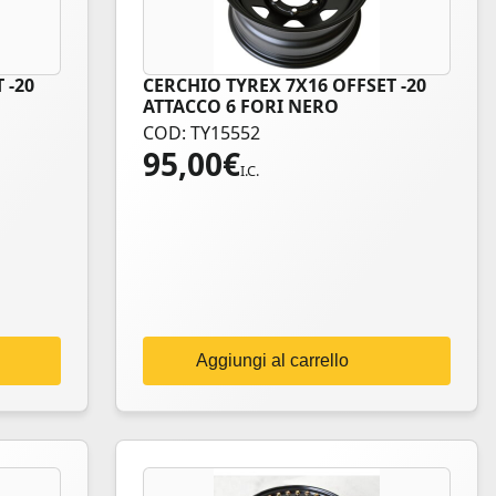
 -20
CERCHIO TYREX 7X16 OFFSET -20
ATTACCO 6 FORI NERO
COD: TY15552
95,00
€
I.C.
Aggiungi al carrello