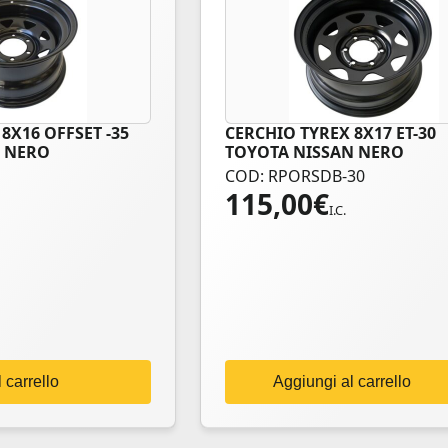
8X16 OFFSET -35
CERCHIO TYREX 8X17 ET-30
I NERO
TOYOTA NISSAN NERO
COD: RPORSDB-30
115,00
€
I.C.
 carrello
Aggiungi al carrello