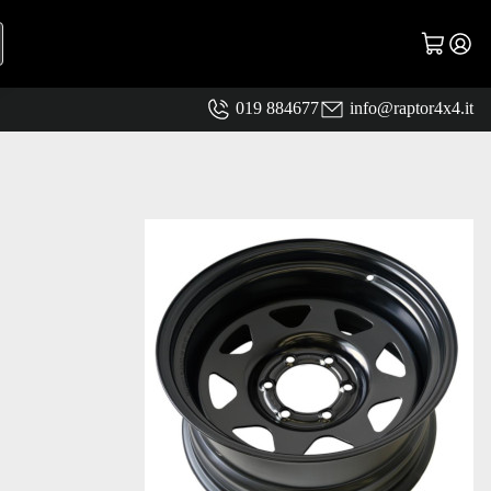
019 884677
info@raptor4x4.it