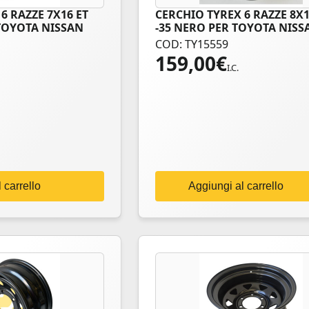
6 RAZZE 7X16 ET
CERCHIO TYREX 6 RAZZE 8X1
 TOYOTA NISSAN
-35 NERO PER TOYOTA NISS
COD: TY15559
159,00
€
I.C.
 carrello
Aggiungi al carrello