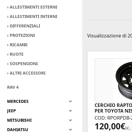
› ALLESTIMENTI ESTERNI
› ALLESTIMENTI INTERNI
› DIFFERENZIALI
› PROTEZIONI
Visualizzazione di 20
› RICAMBI
› RUOTE
› SOSPENSIONI
› ALTRI ACCESSORI
RAV 4
MERCEDES
CERCHIO RAPTOR
PER TOYOTA NI
JEEP
COD: RPORPDB-
MITSUBISHI
120,00
€
I.C.
DAHIATSU