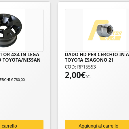
TOR 4X4 IN LEGA
DADO HD PER CERCHIO IN 
RO TOYOTA/NISSAN
TOYOTA ESAGONO 21
COD: RP15553
2,00
€
I.C.
CERCHI € 780,00
 carrello
Aggiungi al carrello