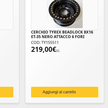
CERCHIO TYREX BEADLOCK 8X16
ET-35 NERO ATTACCO 6 FORI
COD: TY155511
219,00
€
I.C.
Aggiungi al carrello