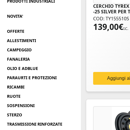
PRODOTTI INDUSTRIALI
CERCHIO TYREX 
-25 SILVER PER
NOVITA'
COD: TY155510S
139,00
€
I.C.
OFFERTE
ALLESTIMENTI
CAMPEGGIO
FANALERIA
OLIO E ADBLUE
PARAURTI E PROTEZIONI
Aggiungi al
RICAMBI
RUOTE
SOSPENSIONI
STERZO
TRASMISSIONI RINFORZATE