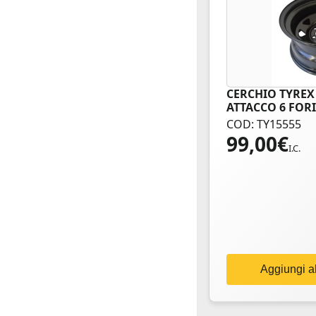
CERCHIO TYREX 
ATTACCO 6 FOR
COD: TY15555
99,00
€
I.C.
Aggiungi al