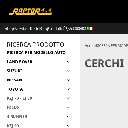
Assistenza
Shop
Novità
Offerte
Blog
Contatti
RICERCA PRODOTTO
Home
»
RICERCA PER MOD
RICERCA PER MODELLO AUTO
CERCHI 
LAND ROVER
SUZUKI
NISSAN
TOYOTA
KZJ 70 - LJ 70
HILUX
4 RUNNER
KZJ 90