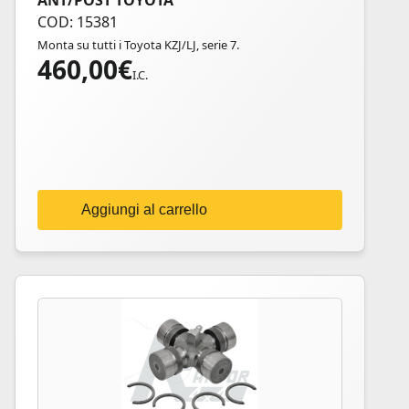
ANT/POST TOYOTA
COD: 15381
Monta su tutti i Toyota KZJ/LJ, serie 7.
460,00
€
I.C.
Aggiungi al carrello