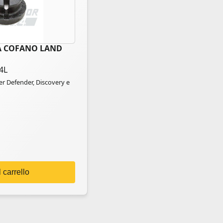
 COFANO LAND
4L
r Defender, Discovery e
 carrello