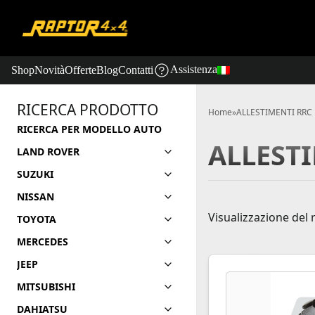
Assistenza
Shop
Novità
Offerte
Blog
Contatti
RICERCA PRODOTTO
Home
»
ALLESTIMENTI RRC
RICERCA PER MODELLO AUTO
ALLEST
LAND ROVER
SUZUKI
NISSAN
Visualizzazione del 
TOYOTA
MERCEDES
JEEP
MITSUBISHI
DAHIATSU