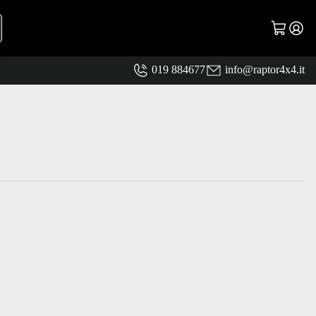
019 884677
info@raptor4x4.it