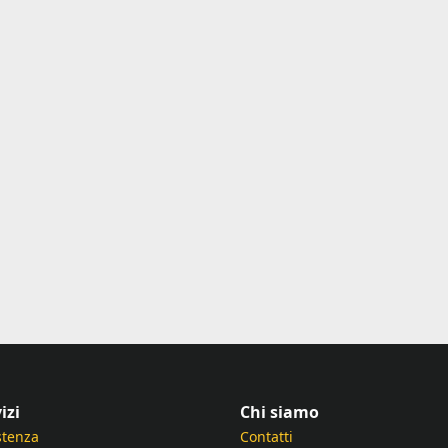
izi
Chi siamo
stenza
Contatti