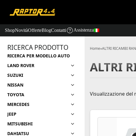
Assistenza
Shop
Novità
Offerte
Blog
Contatti
RICERCA PRODOTTO
Home
»
ALTRI RICAMBI RA
RICERCA PER MODELLO AUTO
ALTRI 
LAND ROVER
SUZUKI
NISSAN
Visualizzazione del 
TOYOTA
MERCEDES
JEEP
MITSUBISHI
DAHIATSU