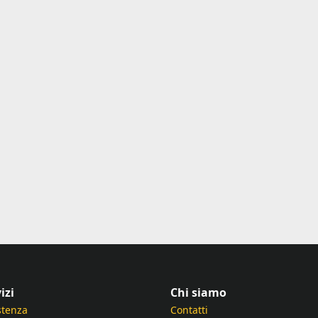
izi
Chi siamo
stenza
Contatti