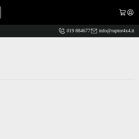
019 884677
info@raptor4x4.it