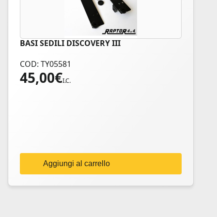
BASI SEDILI DISCOVERY III
COD: TY05581
45,00
€
I.C.
Aggiungi al carrello