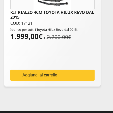
KIT RIALZO 4CM TOYOTA HILUX REVO DAL
2015
COD: 17121
Idoneo per tutti i Toyota Hilux Revo dal 2015.
1.999,00
€
Il
Il
2.200,00
€
I.C.
prezzo
prezzo
originale
attuale
era:
è:
2.200,00€.
1.999,00€.
Aggiungi al carrello