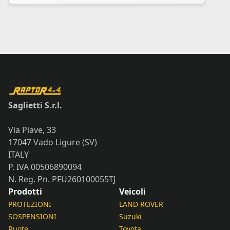
Saglietti S.r.l.
Via Piave, 33
17047 Vado Ligure (SV)
ITALY
P. IVA 00506890094
N. Reg. Pn. PFU260100055TJ
Prodotti
Veicoli
PROTEZIONI
LAND ROVER
SOSPENSIONI
Suzuki
Ruote
Toyota