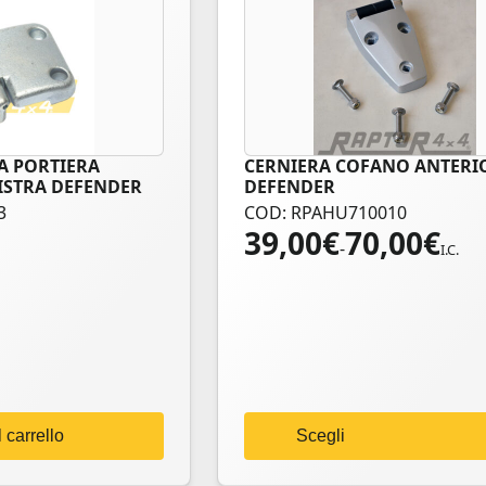
A PORTIERA
CERNIERA COFANO ANTERI
Questo
ISTRA DEFENDER
DEFENDER
prodotto
3
COD: RPAHU710010
ha
39,00
€
70,00
€
Fascia
più
-
I.C.
di
varianti.
prezzo:
Le
da
opzioni
39,00€
possono
a
essere
70,00€
scelte
nella
 carrello
Scegli
pagina
del