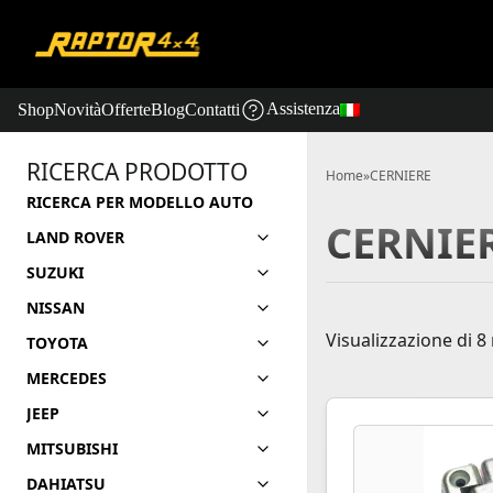
Assistenza
Shop
Novità
Offerte
Blog
Contatti
RICERCA PRODOTTO
Home
»
CERNIERE
RICERCA PER MODELLO AUTO
CERNIE
LAND ROVER
SUZUKI
NISSAN
Visualizzazione di 8 
TOYOTA
MERCEDES
JEEP
MITSUBISHI
DAHIATSU