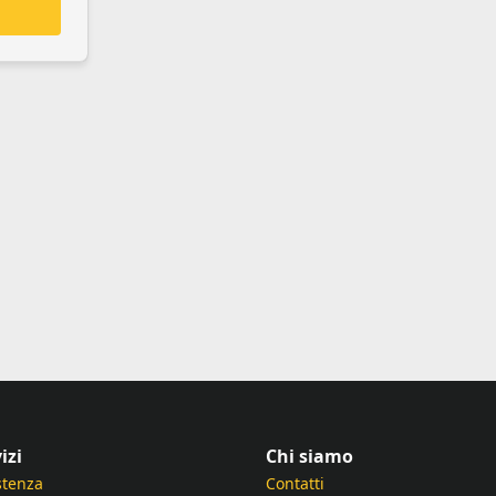
izi
Chi siamo
stenza
Contatti