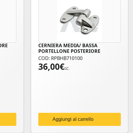
ORE
CERNIERA MEDIA/ BASSA
PORTELLONE POSTERIORE
DEFENDER
COD: RPBHB710100
36,00
€
I.C.
Aggiungi al carrello