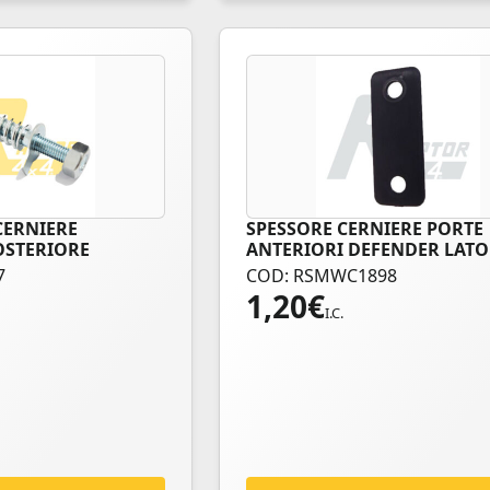
prodotto
CERNIERE
SPESSORE CERNIERE PORTE
OSTERIORE
ANTERIORI DEFENDER LATO
PORTIERA
7
COD: RSMWC1898
1,20
€
I.C.