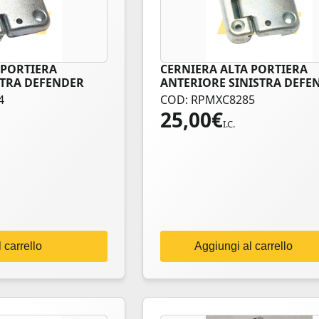
 PORTIERA
CERNIERA ALTA PORTIERA
STRA DEFENDER
ANTERIORE SINISTRA DEFE
4
COD: RPMXC8285
25,00
€
I.C.
 carrello
Aggiungi al carrello