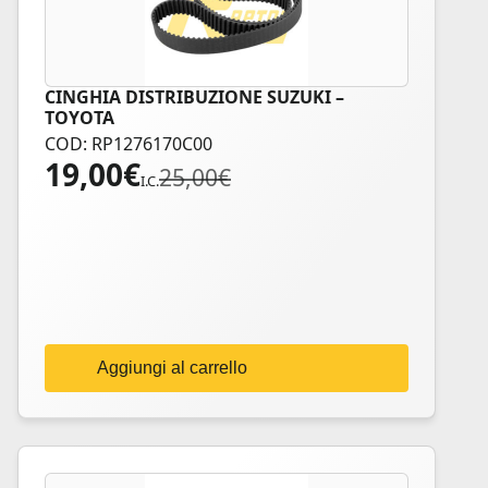
CINGHIA DISTRIBUZIONE SUZUKI –
TOYOTA
COD: RP1276170C00
19,00
€
Il
Il
25,00
€
I.C.
prezzo
prezzo
originale
attuale
era:
è:
25,00€.
19,00€.
Aggiungi al carrello