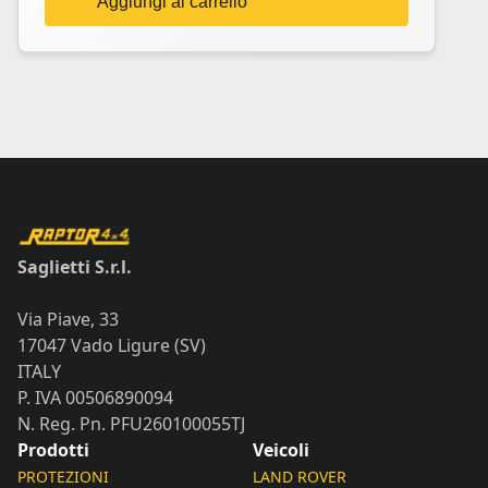
Aggiungi al carrello
Saglietti S.r.l.
Via Piave, 33
17047 Vado Ligure (SV)
ITALY
P. IVA 00506890094
N. Reg. Pn. PFU260100055TJ
Prodotti
Veicoli
PROTEZIONI
LAND ROVER