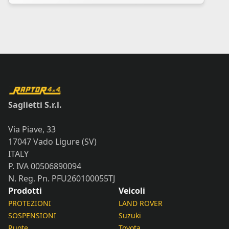
Saglietti S.r.l.
Via Piave, 33
17047 Vado Ligure (SV)
ITALY
P. IVA 00506890094
N. Reg. Pn. PFU260100055TJ
Prodotti
Veicoli
PROTEZIONI
LAND ROVER
SOSPENSIONI
Suzuki
Ruote
Toyota