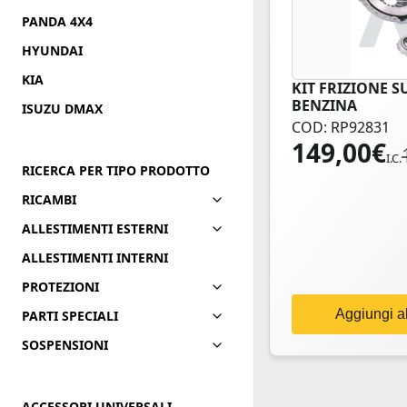
PANDA 4X4
HYUNDAI
KIA
KIT FRIZIONE S
BENZINA
ISUZU DMAX
COD: RP92831
149,00
€
Il
Il
I.C.
prezzo
prezzo
RICERCA PER TIPO PRODOTTO
originale
attuale
RICAMBI
era:
è:
ALLESTIMENTI ESTERNI
180,00€.
149,00€.
ALLESTIMENTI INTERNI
PROTEZIONI
Aggiungi al
PARTI SPECIALI
SOSPENSIONI
ACCESSORI UNIVERSALI