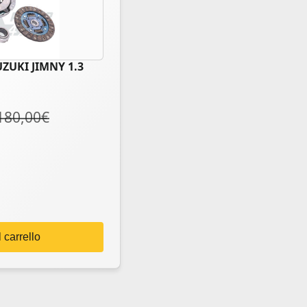
UZUKI JIMNY 1.3
180,00
€
 carrello