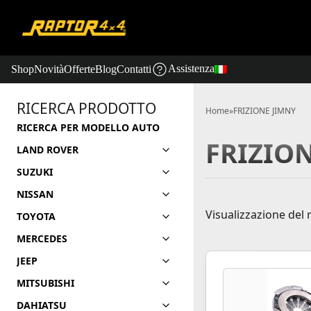
Assistenza
Shop
Novità
Offerte
Blog
Contatti
RICERCA PRODOTTO
Home
»
FRIZIONE JIMNY
RICERCA PER MODELLO AUTO
FRIZIO
LAND ROVER
SUZUKI
NISSAN
Visualizzazione del 
TOYOTA
MERCEDES
JEEP
MITSUBISHI
DAHIATSU