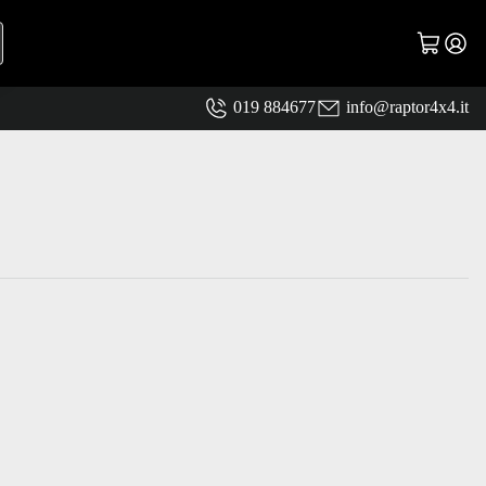
019 884677
info@raptor4x4.it