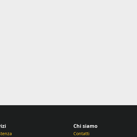
izi
Chi siamo
stenza
Contatti