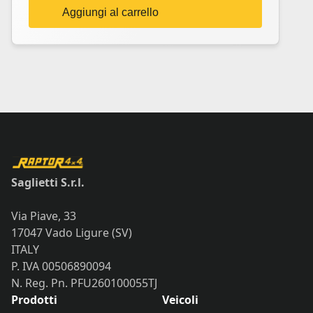
Aggiungi al carrello
Saglietti S.r.l.
Via Piave, 33
17047 Vado Ligure (SV)
ITALY
P. IVA 00506890094
N. Reg. Pn. PFU260100055TJ
Prodotti
Veicoli