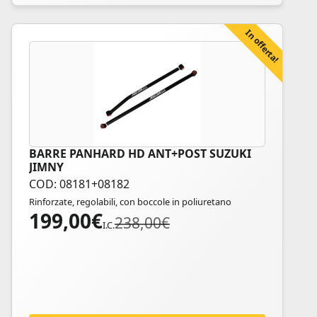
In offerta!
BARRE PANHARD HD ANT+POST SUZUKI
JIMNY
COD: 08181+08182
Rinforzate, regolabili, con boccole in poliuretano
199,00
€
Il
Il
238,00
€
I.C.
prezzo
prezzo
originale
attuale
era:
è:
238,00€.
199,00€.