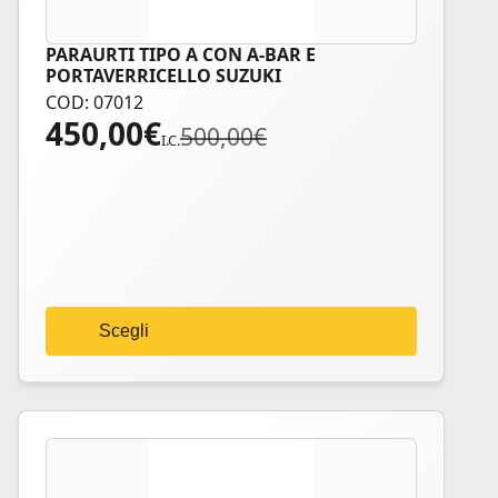
PARAURTI TIPO A CON A-BAR E
Questo
PORTAVERRICELLO SUZUKI
prodotto
COD: 07012
ha
450,00
€
Il
Il
500,00
€
più
I.C.
prezzo
prezzo
varianti.
originale
attuale
Le
era:
è:
opzioni
500,00€.
450,00€.
possono
essere
scelte
nella
Scegli
pagina
del
prodotto