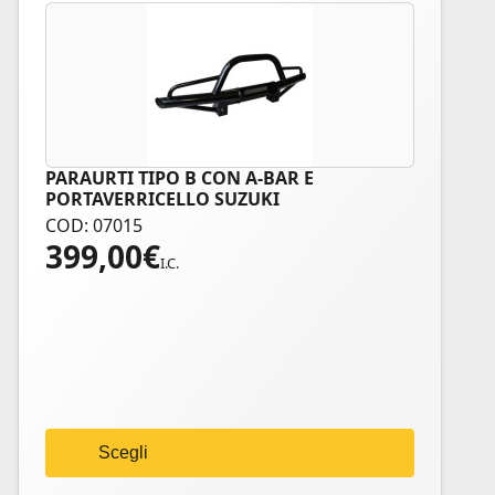
PARAURTI TIPO B CON A-BAR E
Questo
PORTAVERRICELLO SUZUKI
prodotto
COD: 07015
ha
399,00
€
più
I.C.
varianti.
Le
opzioni
possono
essere
scelte
nella
Scegli
pagina