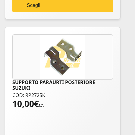
nella
Scegli
pagina
del
prodotto
SUPPORTO PARAURTI POSTERIORE
SUZUKI
COD: RP2725K
10,00
€
I.C.