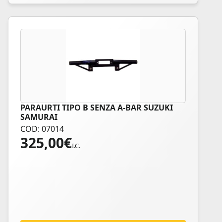
del
prodotto
PARAURTI TIPO B SENZA A-BAR SUZUKI
Questo
SAMURAI
prodotto
COD: 07014
ha
325,00
€
più
I.C.
varianti.
Le
opzioni
possono
essere
scelte