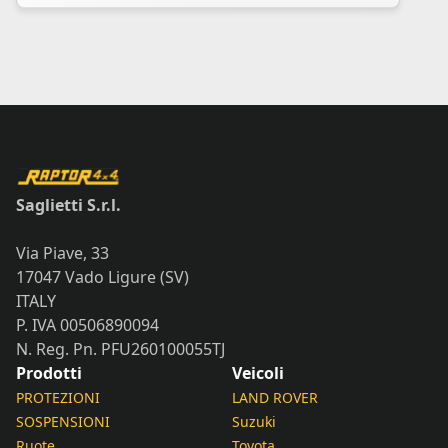
Saglietti S.r.l.
Via Piave, 33
17047 Vado Ligure (SV)
ITALY
P. IVA 00506890094
N. Reg. Pn. PFU260100055TJ
Prodotti
Veicoli
PROTEZIONI
LAND ROVER
SOSPENSIONI
Suzuki
Ruote
Toyota