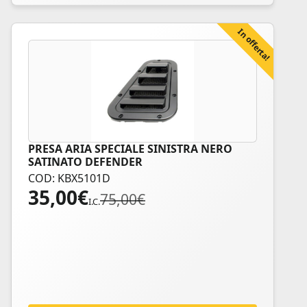
In offerta!
PRESA ARIA SPECIALE SINISTRA NERO
SATINATO DEFENDER
COD: KBX5101D
35,00
€
Il
Il
75,00
€
I.C.
prezzo
prezzo
originale
attuale
era:
è:
75,00€.
35,00€.