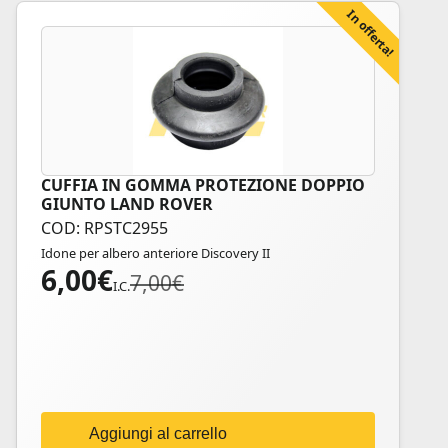
In offerta!
CUFFIA IN GOMMA PROTEZIONE DOPPIO
GIUNTO LAND ROVER
COD: RPSTC2955
Idone per albero anteriore Discovery II
6,00
€
Il
Il
7,00
€
I.C.
prezzo
prezzo
originale
attuale
era:
è:
7,00€.
6,00€.
Aggiungi al carrello