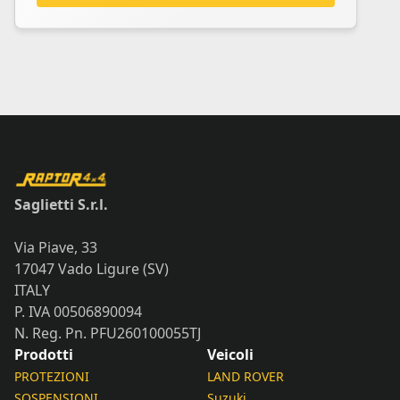
Saglietti S.r.l.
Via Piave, 33
17047 Vado Ligure (SV)
ITALY
P. IVA 00506890094
N. Reg. Pn. PFU260100055TJ
Prodotti
Veicoli
PROTEZIONI
LAND ROVER
SOSPENSIONI
Suzuki