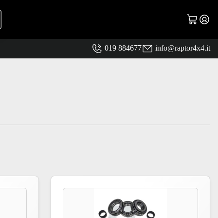
019 884677
info@raptor4x4.it