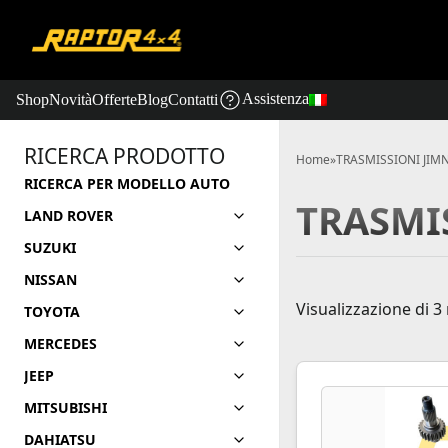
Assistenza
Shop
Novità
Offerte
Blog
Contatti
RICERCA PRODOTTO
Home
»
TRASMISSIONI JIMN
RICERCA PER MODELLO AUTO
TRASMI
LAND ROVER
SUZUKI
NISSAN
Visualizzazione di 3 
TOYOTA
MERCEDES
JEEP
MITSUBISHI
DAHIATSU