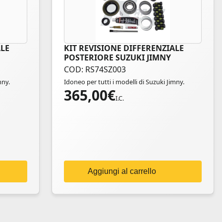
ALE
KIT REVISIONE DIFFERENZIALE
POSTERIORE SUZUKI JIMNY
COD: RS74SZ003
mny.
Idoneo per tutti i modelli di Suzuki Jimny.
365,00
€
I.C.
Aggiungi al carrello