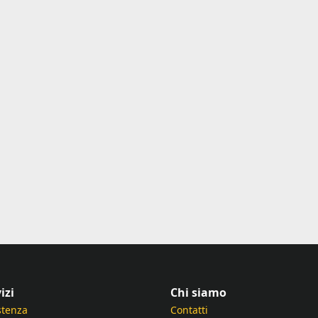
izi
Chi siamo
stenza
Contatti