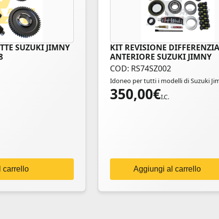
TTE SUZUKI JIMNY
KIT REVISIONE DIFFERENZI
8
ANTERIORE SUZUKI JIMNY
COD: RS74SZ002
Idoneo per tutti i modelli di Suzuki Ji
350,00
€
I.C.
 carrello
Aggiungi al carrello